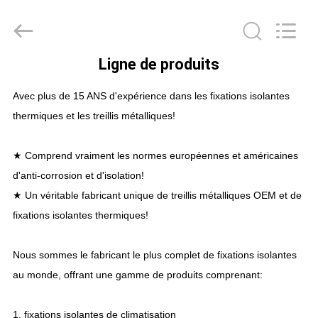
2026
Huihao
Hardware
Mesh
Product
Limited.
All
Ligne de produits
Rights
ACCUEIL
Reserved.
Avec plus de 15 ANS d'expérience dans les fixations isolantes
PRODUITS
thermiques et les treillis métalliques!
★ Comprend vraiment les normes européennes et américaines
À
d'anti-corrosion et d'isolation!
PROPOS
★ Un véritable fabricant unique de treillis métalliques OEM et de
DE
fixations isolantes thermiques!
NOUS
Nous sommes le fabricant le plus complet de fixations isolantes
au monde, offrant une gamme de produits comprenant:
VISITE
DE
1. fixations isolantes de climatisation