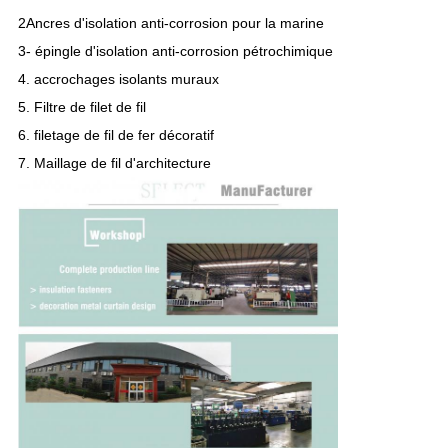
L'USINE
2Ancres d'isolation anti-corrosion pour la marine
3- épingle d'isolation anti-corrosion pétrochimique
CONTRÔLE
4. accrochages isolants muraux
5. Filtre de filet de fil
QUALITÉ
6. filetage de fil de fer décoratif
7. Maillage de fil d'architecture
CONTACTEZ-
NOUS
NOUVELLES
LES
AFFAIRES
PLAN