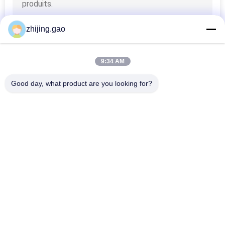
zhijing.gao
9:34 AM
Good day, what product are you looking for?
Catégories populaires
Tous
Goupilles Auto-
Goupilles D'ancre 
Adhésives 
D'isolation
D'isolation
Draperie De Maille 
Grillage 
En Métal
Architectural
Joints De Panneau 
Goupilles De 
D'appui De Tuile
Soudage Des 
Goujons
Machine De 
Verre Feuilleté De 