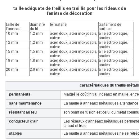
taille adéquate de treillis en treillis pour les rideaux de
fenêtre de décoration
taille de
diamètre
le matériel
traitement de
l'anneau
du fil
surface
10 mm
1.2 mm
acier doux, acier inoxydable,
à l'électro-plaqué,
cuivre
ancien
12 mm
1.2 mm
acier doux, acier inoxydable,
à l'électro-plaqué,
cuivre
ancien
15 mm
1.5 mm
acier doux, acier inoxydable,
à l'électro-plaqué,
cuivre
ancien
18 mm
1.8 mm
acier doux, acier inoxydable,
à l'électro-plaqué,
cuivre
ancien
20 mm
2.0 mm
acier doux, acier inoxydable,
à l'électro-plaqué,
cuivre
ancien
caractéristiques du treillis métal
permanents
Malgré le coût initial, rideaux en maille, entr
sans maintenance
La maille à anneaux métalliques a tendance 
résistant au feu
son point de fusion est celui du métal comm
conducteur d'air
Les réseaux d'anneaux métalliques permettent
chaud et froid
stables
La maille à anneaux métalliques ne se rétrécit