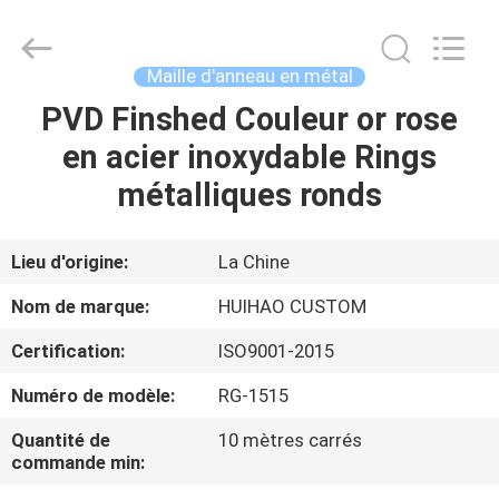
2026
Huihao
Hardware
Mesh
Product
Maille d'anneau en métal
Limited.
All
Rights
PVD Finshed Couleur or rose
ACCUEIL
Reserved.
en acier inoxydable Rings
PRODUITS
métalliques ronds
À
Lieu d'origine:
La Chine
PROPOS
Nom de marque:
HUIHAO CUSTOM
DE
Certification:
ISO9001-2015
NOUS
Numéro de modèle:
RG-1515
VISITE
Quantité de
10 mètres carrés
commande min:
DE