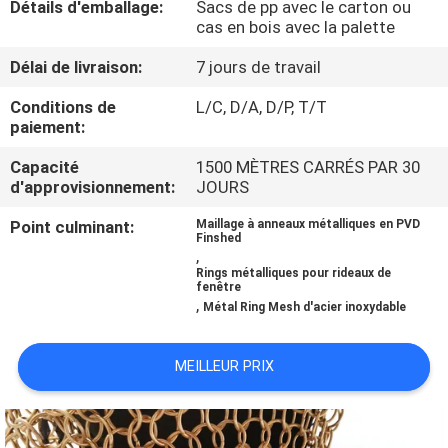
Détails d'emballage:
Sacs de pp avec le carton ou
L'USINE
cas en bois avec la palette
Délai de livraison:
7 jours de travail
CONTRÔLE
Conditions de
L/C, D/A, D/P, T/T
QUALITÉ
paiement:
Capacité
1500 MÈTRES CARRÉS PAR 30
CONTACTEZ-
d'approvisionnement:
JOURS
NOUS
Point culminant:
Maillage à anneaux métalliques en PVD
Finshed
,
NOUVELLES
Rings métalliques pour rideaux de
fenêtre
,
Métal Ring Mesh d'acier inoxydable
LES
MEILLEUR PRIX
AFFAIRES
PLAN