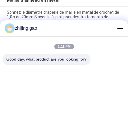
Maille d'anneau en métal
Sonnez le diamètre draperie de maille en métal de crochet de
1,0 x de 20mm S avec le fil plat pour des traitements de
plafond
zhijing.gao
Rideau en acier inoxydable de couleur dorée soudé pour la
décoration d'hôtel
1:11 PM
Rideaux en acier inoxydable en chaîne de courrier métallique
0.53x3.81mm Pour les écrans de garde-feu
Good day, what product are you looking for?
Catégories populaires
Tous
Goupilles Auto-
Goupilles D'ancre 
Adhésives 
D'isolation
D'isolation
Draperie De Maille 
Grillage 
En Métal
Architectural
Joints De Panneau 
Goupilles De 
D'appui De Tuile
Soudage Des 