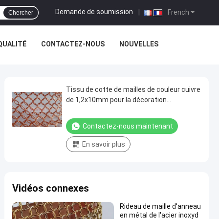
Demande de soumission
|
French
Chercher
QUALITÉ
CONTACTEZ-NOUS
NOUVELLES
Tissu de cotte de mailles de couleur cuivre
de 1,2x10mm pour la décoration
architecturale et la maille d'anneaux
métalliques
Contactez-nous maintenant
En savoir plus
Vidéos connexes
Rideau de maille d'anneau
en métal de l'acier inoxyd