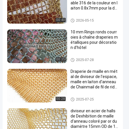
able 316 de la couleur en l
aiton 0.8x7mm pour la dé
coration intérieure
Maille d'anneau en métal
00:40
2026-05-15
10 mm Rings ronds courr
oies à chaîne draperies m
étalliques pour décoratio
n d'hôtel
Draperie de maille en métal
00:35
2025-07-28
Draperie de maille en mét
al de diviseur de l'espace,
maille en laiton d'anneau
de Chainmail de fil de ride
au en hôtel
Draperie de maille en métal
00:28
2025-07-25
diviseur en acier de halls
de Dexhibition de maille
d'anneau coloré par or du
diamètre 15mm OD de 1.