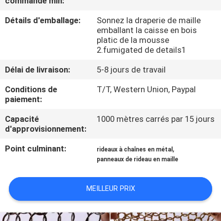
commande min:
L'USINE
Détails d'emballage:
Sonnez la draperie de maille
emballant la caisse en bois
CONTRÔLE
platic de la mousse
2.fumigated de details1
QUALITÉ
Délai de livraison:
5-8 jours de travail
CONTACTEZ-
Conditions de
T/T, Western Union, Paypal
paiement:
NOUS
Capacité
1000 mètres carrés par 15 jours
d'approvisionnement:
NOUVELLES
Point culminant:
,
rideaux à chaînes en métal
panneaux de rideau en maille
LES
AFFAIRES
MEILLEUR PRIX
PLAN