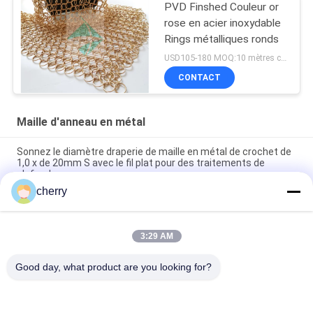
PVD Finshed Couleur or
rose en acier inoxydable
Rings métalliques ronds
USD105-180 MOQ:10 mètres carrés
CONTACT
Maille d'anneau en métal
Sonnez le diamètre draperie de maille en métal de crochet de
1,0 x de 20mm S avec le fil plat pour des traitements de
plafond
cherry
Rideau en acier inoxydable de couleur dorée soudé pour la
décoration d'hôtel
3:29 AM
Rideaux en acier inoxydable en chaîne de courrier métallique
0.53x3.81mm Pour les écrans de garde-feu
Good day, what product are you looking for?
Catégories populaires
Tous