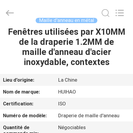
2026
Huihao
Hardware
Mesh
Product
Maille d'anneau en métal
Limited.
All
Rights
Fenêtres utilisées par X10MM
ACCUEIL
Reserved.
de la draperie 1.2MM de
PRODUITS
maille d'anneau d'acier
inoxydable, contextes
À
PROPOS
Lieu d'origine:
La Chine
DE
Nom de marque:
HUIHAO
NOUS
Certification:
ISO
Numéro de modèle:
Draperie de maille d'anneau
VISITE
DE
Quantité de
Négociables