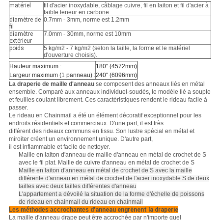
matériel
fil d'acier inoxydable, câblage cuivre, fil en laiton et fil d'acier à
faible teneur en carbone.
diamètre de
0.7mm - 3mm, norme est 1.2mm
fil
diamètre
7.0mm - 30mm, norme est 10mm
extérieur
poids
5 kg/m2 - 7 kg/m2 (selon la taille, la forme et le matériel
d'ouverture choisis).
Hauteur maximum :
180" (4572mm)
Largeur maximum (1 panneau) :
240" (6096mm)
La draperie de maille d'anneau
se composent des anneaux liés en métal
ensemble. Comparé aux anneaux individuel-soudés, le modèle lié a souple
et feuilles coulant librement. Ces caractéristiques rendent le rideau facile à
passer.
Le rideau en Chainmail a été un élément décoratif exceptionnel pour les
endroits résidentiels et commerciaux. D'une part, il est très
différent des rideaux communs en tissu. Son lustre spécial en métal et
miroiter créent un environnement unique. D'autre part,
il est inflammable et facile de nettoyer.
Maille en laiton d'anneau de maille d'anneau en métal de crochet de S
avec le fil plat. Maille de cuivre d'anneau en métal de crochet de S
Maille en laiton d'anneau en métal de crochet de S avec la maille
différente d'anneau en métal de crochet de l'acier inoxydable S de deux
tailles avec deux tailles différentes d'anneau
L'appartement a dévoilé la situation de la forme d'échelle de poissons
de rideau en chainmail du rideau en chainmail
Les méthodes accrochantes
d'anneau engrènent la draperie
La maille d'anneau drape peut être accrochée par n'importe quel