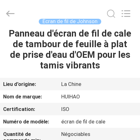
2026
Huihao
Hardware
Mesh
Product
Écran de fil de Johnson
Limited.
All
Rights
Panneau d'écran de fil de cale
ACCUEIL
Reserved.
de tambour de feuille à plat
PRODUITS
de prise d'eau d'OEM pour les
tamis vibrants
À
PROPOS
Lieu d'origine:
La Chine
DE
Nom de marque:
HUIHAO
NOUS
Certification:
ISO
Numéro de modèle:
écran de fil de cale
VISITE
DE
Quantité de
Négociables