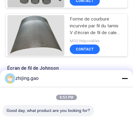
CONTACT
Forme de courbure
incurvée par fil du tamis
V d'écran de fil de cale
de puits d'eau avec la
MOQ:Négociables
fente de 0.1mm
CONTACT
Écran de fil de Johnson
zhijing.gao
Écran à tambour rotatif pour la filtration des liquides
Filtre de sol en fil d'acier inoxydable pour microbrasserie
8:53 PM
Mini-buse de filtre à eau Johnson de 0,02 mm
Good day, what product are you looking for?
Catégories populaires
Tous