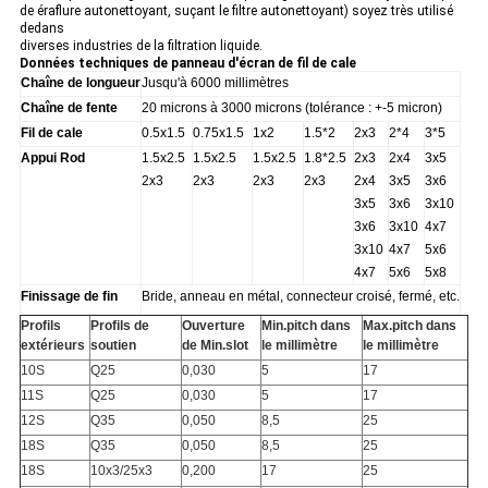
de éraflure autonettoyant, suçant le filtre autonettoyant) soyez très utilisé
dedans
diverses industries de la filtration liquide.
Données techniques de panneau d'écran de fil de cale
Chaîne de longueur
Jusqu'à 6000 millimètres
Chaîne de fente
20 microns à 3000 microns (tolérance : +-5 micron)
Fil de cale
0.5x1.5
0.75x1.5
1x2
1.5*2
2x3
2*4
3*5
Appui Rod
1.5x2.5
1.5x2.5
1.5x2.5
1.8*2.5
2x3
2x4
3x5
2x3
2x3
2x3
2x3
2x4
3x5
3x6
3x5
3x6
3x10
3x6
3x10
4x7
3x10
4x7
5x6
4x7
5x6
5x8
Finissage de fin
Bride, anneau en métal, connecteur croisé, fermé, etc.
Profils
Profils de
Ouverture
Min.pitch dans
Max.pitch dans
extérieurs
soutien
de Min.slot
le millimètre
le millimètre
10S
Q25
0,030
5
17
11S
Q25
0,030
5
17
12S
Q35
0,050
8,5
25
18S
Q35
0,050
8,5
25
18S
10x3/25x3
0,200
17
25