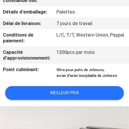
commande min:
L'USINE
Détails d'emballage:
Palettes.
CONTRÔLE
Délai de livraison:
7 jours de travail
QUALITÉ
Conditions de
L/C, T/T, Western Union, Paypal
paiement:
CONTACTEZ-
Capacité
1200pcs par mois
d'approvisionnement:
NOUS
Point culminant:
,
filtre pour puits de Johnson
écran d'acier inoxydable de Johnson
NOUVELLES
MEILLEUR PRIX
LES
AFFAIRES
PLAN