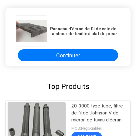
Panneau d'écran de fil de cale de
tambour de feuille à plat de prise
d'eau d'OEM pour les tamis
vibrants
Continuer
Top Produits
20-3000 type tube, filtre
de fil de Johnson V de
micron de tuyau d'écran
de fil de la cale SS304
MOQ:Négociables