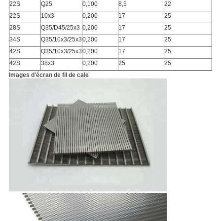
22S
Q25
0,100
8,5
22
22S
10x3
0,200
17
25
28S
Q35/D45/25x3
0,200
17
25
34S
Q35/10x3/25x3
0,200
17
25
42S
Q35/10x3/25x3
0,200
17
25
42S
38x3
0,200
25
25
Images d'écran de fil de cale