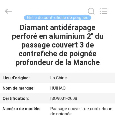
2026
Huihao
Hardware
Mesh
Product
Grille de contrefiche de poignée
Limited.
All
Rights
Diamant antidérapage
ACCUEIL
Reserved.
perforé en aluminium 2" du
PRODUITS
passage couvert 3 de
contrefiche de poignée
À
profondeur de la Manche
PROPOS
DE
Lieu d'origine:
La Chine
NOUS
Nom de marque:
HUIHAO
Certification:
ISO9001-2008
VISITE
Numéro de modèle:
Passage couvert de contrefiche
DE
de poignée