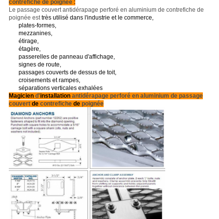
contrefiche de poignée
:
Le passage couvert antidérapage perforé en aluminium de contrefiche de
poignée est
très utilisé dans l'industrie et le commerce,
plates-formes,
mezzanines,
étirage,
étagère,
passerelles de panneau d'affichage,
signes de route,
passages couverts de dessus de toit,
croisements et rampes,
séparations verticales exhalées
Magicien
d'
installation
antidérapage perforé en aluminium de passage
couvert
de
contrefiche
de
poignée