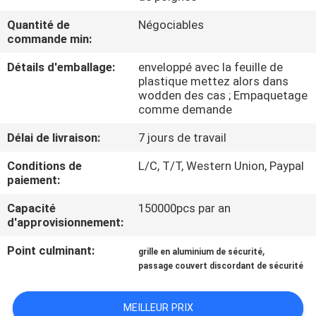
L'USINE
Quantité de
Négociables
commande min:
CONTRÔLE
Détails d'emballage:
enveloppé avec la feuille de
QUALITÉ
plastique mettez alors dans
wodden des cas ; Empaquetage
comme demande
CONTACTEZ-
Délai de livraison:
7 jours de travail
NOUS
Conditions de
L/C, T/T, Western Union, Paypal
paiement:
NOUVELLES
Capacité
150000pcs par an
d'approvisionnement:
LES
Point culminant:
,
grille en aluminium de sécurité
AFFAIRES
passage couvert discordant de sécurité
PLAN
MEILLEUR PRIX