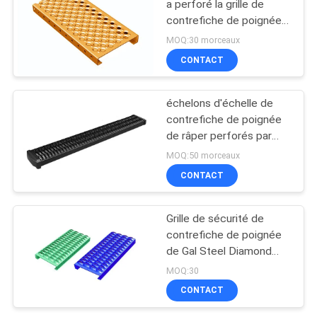
a perforé la grille de
contrefiche de poignée
de trou d'O
MOQ:30 morceaux
CONTACT
échelons d'échelle de
contrefiche de poignée
de râper perforés par
métal de 230mm
MOQ:50 morceaux
CONTACT
Grille de sécurité de
contrefiche de poignée
de Gal Steel Diamond
Non Slip pour des
MOQ:30
passages couverts
CONTACT