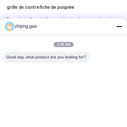
grille de contrefiche de poignée
Écran de treillis métallique architectural en acier galvanisé
zhijing.gao
Panneaux de maillage architectural en aluminium perforé pour
plates-formes de grille à poignée
2:39 AM
Caillebotis Grip Strut perforé en acier au carbone Q235, 2MM-
3MM
Good day, what product are you looking for?
Catégories populaires
Tous
Goupilles Auto-
Goupilles D'ancre 
Adhésives 
D'isolation
D'isolation
Draperie De Maille 
Grillage 
En Métal
Architectural
Joints De Panneau 
Goupilles De 
D'appui De Tuile
Soudage Des 