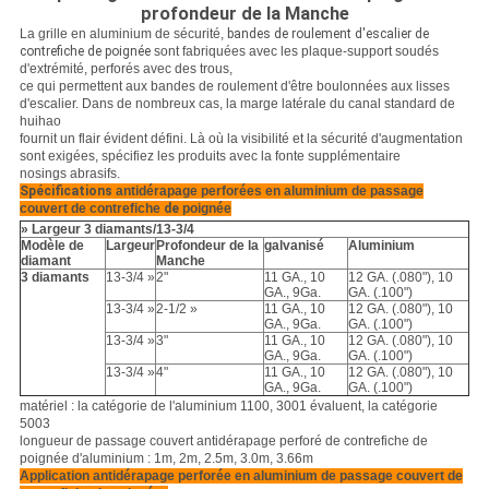
profondeur de la Manche
La grille en aluminium de sécurité,
bandes de roulement d'escalier de
contrefiche de poignée
sont fabriquées avec les plaque-support soudés
d'extrémité, perforés avec des trous,
ce qui permettent aux bandes de roulement d'être boulonnées aux lisses
d'escalier. Dans de nombreux cas, la marge latérale du canal standard de
huihao
fournit un flair évident défini. Là où la visibilité et la sécurité d'augmentation
sont exigées, spécifiez les produits avec la fonte supplémentaire
nosings abrasifs.
Spécifications
antidérapage perforées en aluminium de passage
couvert de contrefiche
de
poignée
» Largeur 3 diamants/13-3/4
Modèle de
Largeur
Profondeur de la
galvanisé
Aluminium
diamant
Manche
3 diamants
13-3/4 »
2"
11 GA., 10
12 GA. (.080"), 10
GA., 9Ga.
GA. (.100")
13-3/4 »
2-1/2 »
11 GA., 10
12 GA. (.080"), 10
GA., 9Ga.
GA. (.100")
13-3/4 »
3"
11 GA., 10
12 GA. (.080"), 10
GA., 9Ga.
GA. (.100")
13-3/4 »
4"
11 GA., 10
12 GA. (.080"), 10
GA., 9Ga.
GA. (.100")
matériel : la catégorie de l'aluminium 1100, 3001 évaluent, la catégorie
5003
longueur de passage couvert antidérapage perforé de contrefiche de
poignée d'aluminium :
1m, 2m, 2.5m, 3.0m, 3.66m
Application antidérapage perforée en aluminium de passage couvert de