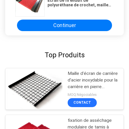
Écran de fil enduit de
polyuréthane de crochet, maille
de Rod de polyuréthane pour
l'industrie minière
Continuer
Top Produits
Maille d'écran de carrière
d'acier inoxydable pour la
carrière en pierre
écrasant l'usine
MOQ:Négociables
d'équipement
CONTACT
fixation de asséchage
modulaire de tamis à