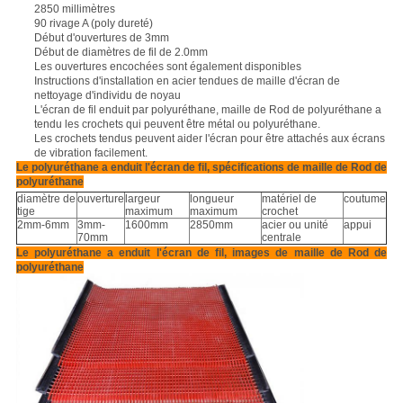
2850 millimètres
90 rivage A (poly dureté)
Début d'ouvertures de 3mm
Début de diamètres de fil de 2.0mm
Les ouvertures encochées sont également disponibles
Instructions d'installation en acier tendues de maille d'écran de
nettoyage d'individu de noyau
L'écran de fil enduit par polyuréthane, maille de Rod de polyuréthane
a
tendu les crochets qui peuvent être métal ou polyuréthane.
Les crochets tendus peuvent aider l'écran pour être attachés aux écrans
de vibration facilement.
Le polyuréthane a enduit l'écran de fil, spécifications de maille de Rod de
polyuréthane
diamètre de
ouverture
largeur
longueur
matériel de
coutume
tige
maximum
maximum
crochet
2mm-6mm
3mm-
1600mm
2850mm
acier ou unité
appui
70mm
centrale
Le polyuréthane a enduit l'écran de fil, images de maille de Rod de
polyuréthane