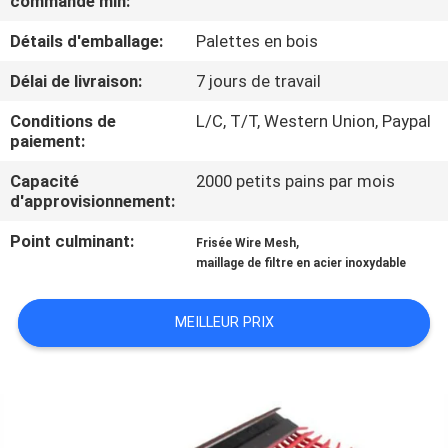
commande min:
L'USINE
Détails d'emballage:
Palettes en bois
CONTRÔLE
Délai de livraison:
7 jours de travail
QUALITÉ
Conditions de
L/C, T/T, Western Union, Paypal
paiement:
CONTACTEZ-
Capacité
2000 petits pains par mois
d'approvisionnement:
NOUS
Point culminant:
,
Frisée Wire Mesh
maillage de filtre en acier inoxydable
NOUVELLES
MEILLEUR PRIX
LES
AFFAIRES
PLAN