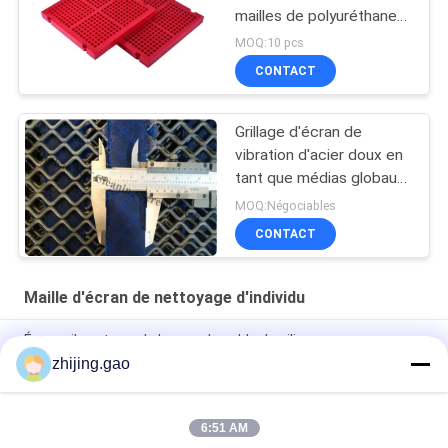
mailles de polyuréthane
de 305x305x30mm avec
MOQ:10 pcs
la tache d'unité centrale
CONTACT
Grillage d'écran de
vibration d'acier doux en
tant que médias globaux
d'écran pour l'écran de
MOQ:Négociables
roches
CONTACT
Maille d'écran de nettoyage d'individu
Écran vibrant pour le lavage du sable de silice
zhijing.gao
Type de conception Écran anti-blocage Traiter avec le
dépistage du matériau humide
6:51 AM
Grille en acier anti-colmatage pour carrière de concasseur de