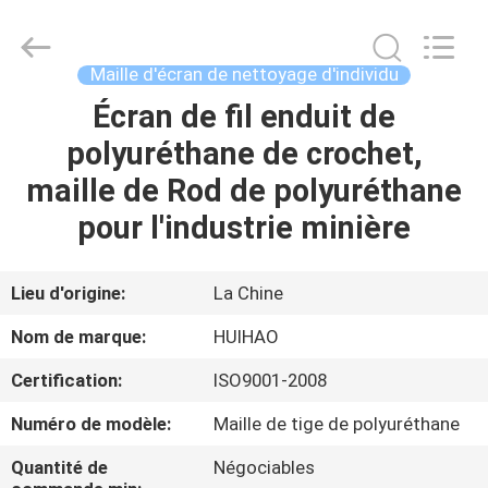
2026
Huihao
Hardware
Mesh
Product
Maille d'écran de nettoyage d'individu
Limited.
All
Rights
Écran de fil enduit de
ACCUEIL
Reserved.
polyuréthane de crochet,
PRODUITS
maille de Rod de polyuréthane
pour l'industrie minière
À
PROPOS
Lieu d'origine:
La Chine
DE
Nom de marque:
HUIHAO
NOUS
Certification:
ISO9001-2008
Numéro de modèle:
Maille de tige de polyuréthane
VISITE
DE
Quantité de
Négociables