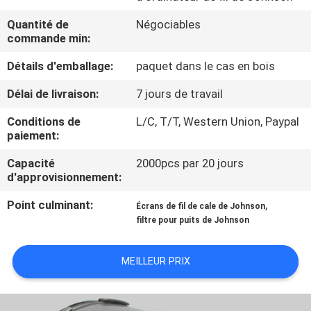
L'USINE
Quantité de
Négociables
commande min:
CONTRÔLE
Détails d'emballage:
paquet dans le cas en bois
QUALITÉ
Délai de livraison:
7 jours de travail
CONTACTEZ-
Conditions de
L/C, T/T, Western Union, Paypal
paiement:
NOUS
Capacité
2000pcs par 20 jours
d'approvisionnement:
NOUVELLES
Point culminant:
,
Écrans de fil de cale de Johnson
filtre pour puits de Johnson
LES
AFFAIRES
MEILLEUR PRIX
PLAN