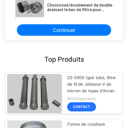
Choisissez/écoulement de double
évaluant le bec de filtre pour
écran d'ordinateur de fil de
Johnson avec le fil de V
Continuer
Top Produits
20-3000 type tube, filtre
de fil de Johnson V de
micron de tuyau d'écran
de fil de la cale SS304
MOQ:Négociables
CONTACT
Forme de courbure