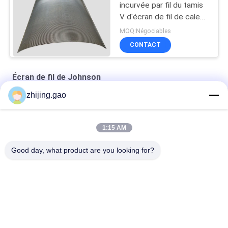
incurvée par fil du tamis
V d'écran de fil de cale
de puits d'eau avec la
MOQ:Négociables
fente de 0.1mm
CONTACT
Écran de fil de Johnson
zhijing.gao
Écran à tambour rotatif pour la filtration des liquides
Filtre de sol en fil d'acier inoxydable pour microbrasserie
1:15 AM
Mini-buse de filtre à eau Johnson de 0,02 mm
Good day, what product are you looking for?
Catégories populaires
Tous
Goupilles Auto-
Goupilles D'ancre 
Adhésives 
D'isolation
D'isolation