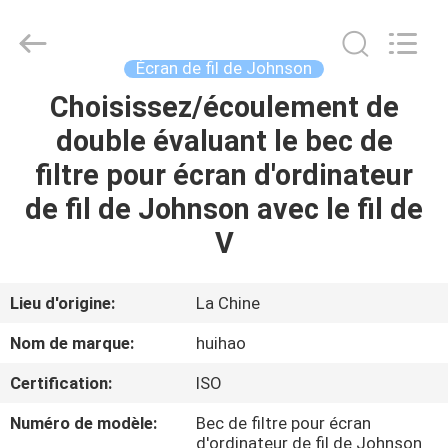
2026
Huihao
Hardware
Mesh
Product
Écran de fil de Johnson
Limited.
All
Rights
Choisissez/écoulement de
ACCUEIL
Reserved.
double évaluant le bec de
PRODUITS
filtre pour écran d'ordinateur
de fil de Johnson avec le fil de
À
V
PROPOS
DE
Lieu d'origine:
La Chine
NOUS
Nom de marque:
huihao
Certification:
ISO
VISITE
Numéro de modèle:
Bec de filtre pour écran
DE
d'ordinateur de fil de Johnson