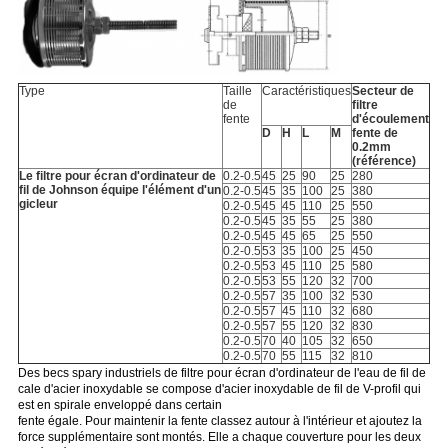
Type
Taille
Caractéristiques
Secteur de
de
filtre
fente
d'écoulement
D
H
L
M
fente de
0.2mm
(référence)
Le filtre pour écran d'ordinateur de
0.2-0.5
45
25
90
25
280
fil de Johnson équipe l'élément d'un
0.2-0.5
45
35
100
25
380
gicleur
0.2-0.5
45
45
110
25
550
0.2-0.5
45
35
55
25
380
0.2-0.5
45
45
65
25
550
0.2-0.5
53
35
100
25
450
0.2-0.5
53
45
110
25
580
0.2-0.5
53
55
120
32
700
0.2-0.5
57
35
100
32
530
0.2-0.5
57
45
110
32
680
0.2-0.5
57
55
120
32
830
0.2-0.5
70
40
105
32
650
0.2-0.5
70
55
115
32
810
Des becs spary industriels de filtre pour écran d'ordinateur de l'eau de fil de
cale d'acier inoxydable se compose d'acier inoxydable de fil de V-profil qui
est en spirale enveloppé dans certain
fente égale. Pour maintenir la fente classez autour à l'intérieur et ajoutez la
force supplémentaire sont montés. Elle a chaque couverture pour les deux