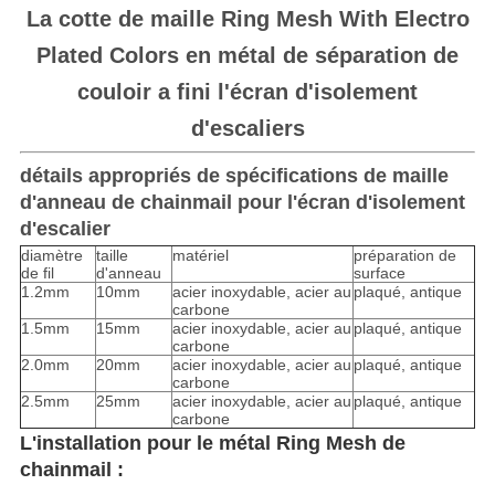
La cotte de maille Ring Mesh With Electro
Plated Colors en métal de séparation de
couloir a fini l'écran d'isolement
d'escaliers
détails appropriés de spécifications de maille
d'anneau de chainmail pour l'écran d'isolement
d'escalier
diamètre
taille
matériel
préparation de
de fil
d'anneau
surface
1.2mm
10mm
acier inoxydable, acier au
plaqué, antique
carbone
1.5mm
15mm
acier inoxydable, acier au
plaqué, antique
carbone
2.0mm
20mm
acier inoxydable, acier au
plaqué, antique
carbone
2.5mm
25mm
acier inoxydable, acier au
plaqué, antique
carbone
L'installation pour le
 métal Ring Mesh de 
chainmail 
: