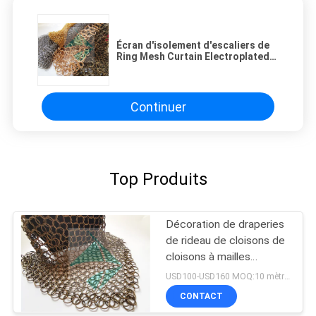
Écran d'isolement d'escaliers de
Ring Mesh Curtain Electroplated
Colors Finished de séparation de
couloir
Continuer
Top Produits
Décoration de draperies
de rideau de cloisons de
cloisons à mailles
métalliques de 2 mm 20
USD100-USD160 MOQ:10 mètres carrés
mm
CONTACT