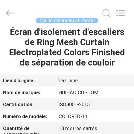
2026
Huihao
Hardware
Mesh
Product
Maille d'anneau en métal
Limited.
All
Rights
Écran d'isolement d'escaliers
ACCUEIL
Reserved.
de Ring Mesh Curtain
PRODUITS
Electroplated Colors Finished
de séparation de couloir
À
PROPOS
Lieu d'origine:
La Chine
DE
Nom de marque:
HUIHAO CUSTOM
NOUS
Certification:
ISO9001-2015
Numéro de modèle:
COLORED-11
VISITE
DE
Quantité de
10 mètres carrés