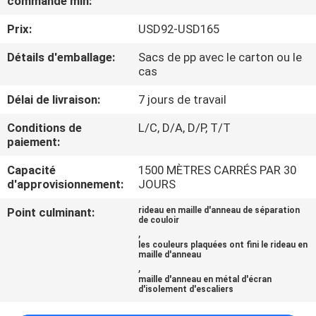
commande min:
L'USINE
Prix:
USD92-USD165
CONTRÔLE
Détails d'emballage:
Sacs de pp avec le carton ou le
cas
QUALITÉ
Délai de livraison:
7 jours de travail
CONTACTEZ-
Conditions de
L/C, D/A, D/P, T/T
paiement:
NOUS
Capacité
1500 MÈTRES CARRÉS PAR 30
d'approvisionnement:
JOURS
NOUVELLES
Point culminant:
rideau en maille d'anneau de séparation
de couloir
,
LES
les couleurs plaquées ont fini le rideau en
maille d'anneau
AFFAIRES
,
maille d'anneau en métal d'écran
d'isolement d'escaliers
PLAN