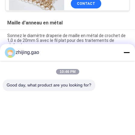
CONTACT
Maille d'anneau en métal
Sonnez le diamètre draperie de maille en métal de crochet de
1,0 x de 20mm S avec le fil plat pour des traitements de
plafond
zhijing.gao
Rideau en acier inoxydable de couleur dorée soudé pour la
décoration d'hôtel
10:46 PM
Rideaux en acier inoxydable en chaîne de courrier métallique
0.53x3.81mm Pour les écrans de garde-feu
Good day, what product are you looking for?
Catégories populaires
Tous
Goupilles Auto-
Goupilles D'ancre 
Adhésives 
D'isolation
D'isolation
Draperie De Maille 
Grillage 