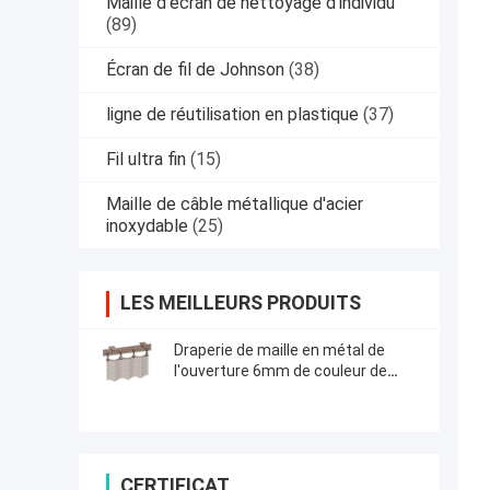
Maille d'écran de nettoyage d'individu
(89)
Écran de fil de Johnson
(38)
ligne de réutilisation en plastique
(37)
Fil ultra fin
(15)
Maille de câble métallique d'acier
inoxydable
(25)
LES MEILLEURS PRODUITS
Draperie de maille en métal de
l'ouverture 6mm de couleur de
cuivre, diviseur à chaînes de
l'espace de rideaux en métal
CERTIFICAT