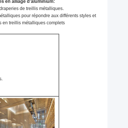
es en alliage d'aluminium
:
raperies de treillis métalliques.
 métalliques pour répondre aux différents styles et
 en treillis métalliques complets
s.