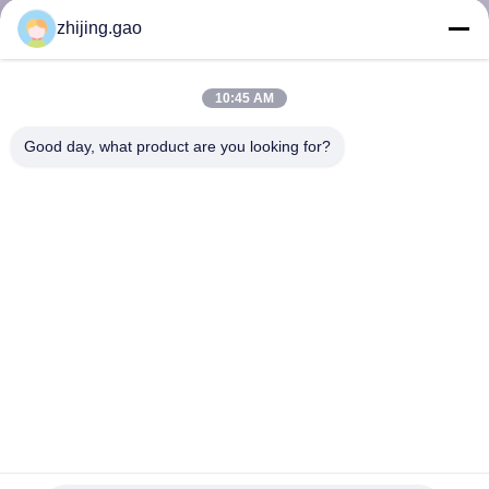
L'USINE
zhijing.gao
CONTRÔLE
10:45 AM
QUALITÉ
Good day, what product are you looking for?
CONTACTEZ-
NOUS
NOUVELLES
LES
AFFAIRES
Grillage d'Achitectural pour la séparation, grillage en acier
en laiton antique pour l'ascenseur
PLAN