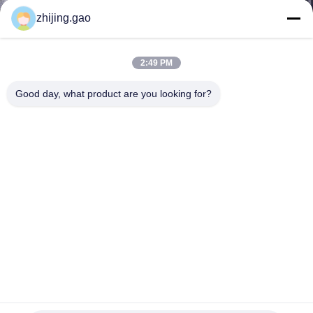
L'USINE
zhijing.gao
CONTRÔLE
2:49 PM
QUALITÉ
Good day, what product are you looking for?
CONTACTEZ-
NOUS
NOUVELLES
LES
AFFAIRES
Maille extérieure d'anneau en métal de décoration d'intérieur
avec le fil en laiton pour le rideau en fenêtre
PLAN
Maille d'anneau en métal
2022-09-06