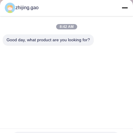
L'USINE
zhijing.gao
CONTRÔLE
8:42 AM
QUALITÉ
Good day, what product are you looking for?
CONTACTEZ-
NOUS
NOUVELLES
LES
AFFAIRES
316 L maille de câble métallique d'acier inoxydable de
catégorie pour le zoo d'animal de protection
PLAN