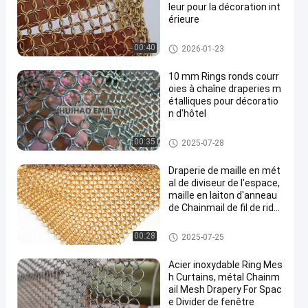
leur pour la décoration int
érieure
Maille d'anneau en métal
00:40
2026-01-23
10 mm Rings ronds courr
oies à chaîne draperies m
étalliques pour décoratio
n d'hôtel
Draperie de maille en métal
00:35
2025-07-28
Draperie de maille en mét
al de diviseur de l'espace,
maille en laiton d'anneau
de Chainmail de fil de ride
au en hôtel
Draperie de maille en métal
00:28
2025-07-25
Acier inoxydable Ring Mes
h Curtains, métal Chainm
ail Mesh Drapery For Spac
e Divider de fenêtre