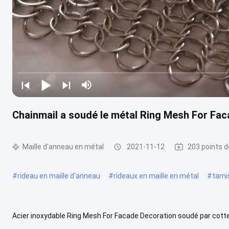
Chainmail a soudé le métal Ring Mesh For Fa
Maille d'anneau en métal
2021-11-12
203 points d
#
rideau en maille d'anneau
#
rideaux en maille en métal
#
tamis
Acier inoxydable Ring Mesh For Facade Decoration soudé par cotte 
d'anneau soudée par cotte de maille pièces non. diamètre de fil d...